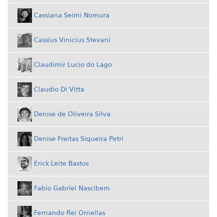
Cassiana Seimi Nomura
Cassius Vinicius Stevani
Claudimir Lucio do Lago
Claudio Di Vitta
Denise de Oliveira Silva
Denise Freitas Siqueira Petri
Erick Leite Bastos
Fabio Gabriel Nascibem
Fernando Rei Ornellas