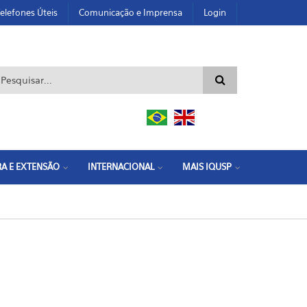
elefones Úteis
Comunicação e Imprensa
Login
ormulário de busca
A E EXTENSÃO
INTERNACIONAL
MAIS IQUSP