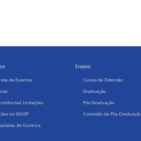
ce
Ensino
nda de Eventos
Cursos de Extensão
cias
Graduação
orrências/ Licitações
Pós-Graduação
ções no IQUSP
Comissão de Pós-Graduaçã
mpíadas de Química