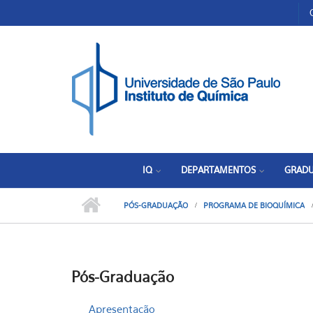
Pular para o conteúdo principal
Toggle high contrast
IQ
DEPARTAMENTOS
GRAD
PÓS-GRADUAÇÃO
PROGRAMA DE BIOQUÍMICA
Pós-Graduação
Apresentação