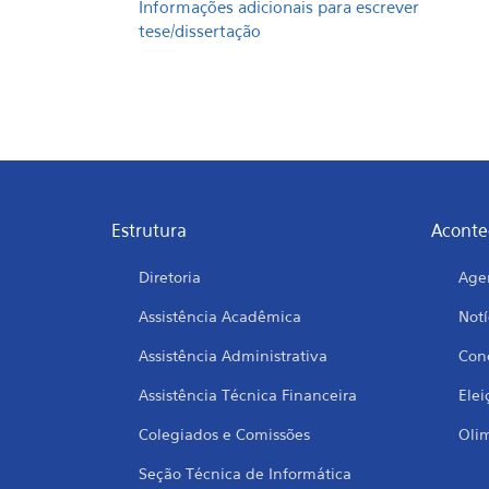
Informações adicionais para escrever
tese/dissertação
Estrutura
Aconte
Diretoria
Age
Assistência Acadêmica
Notí
Assistência Administrativa
Conc
Assistência Técnica Financeira
Elei
Colegiados e Comissões
Oli
Seção Técnica de Informática