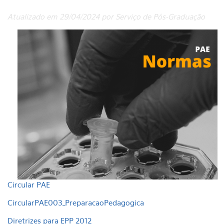
Atualizado em 29/04/2024 por Serviço de Pós-Graduação
Circular PAE
CircularPAE003_PreparacaoPedagogica
Diretrizes para EPP 2012