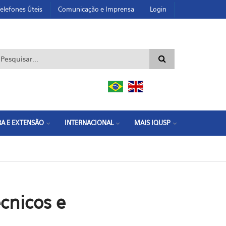
elefones Úteis
Comunicação e Imprensa
Login
ormulário de busca
A E EXTENSÃO
INTERNACIONAL
MAIS IQUSP
écnicos e