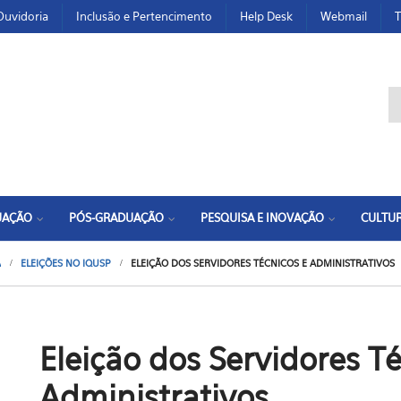
Ouvidoria
Inclusão e Pertencimento
Help Desk
Webmail
T
F
UAÇÃO
PÓS-GRADUAÇÃO
PESQUISA E INOVAÇÃO
CULTUR
A
ELEIÇÕES NO IQUSP
ELEIÇÃO DOS SERVIDORES TÉCNICOS E ADMINISTRATIVOS
Eleição dos Servidores T
Administrativos