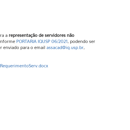
ara a
representação de servidores não
conforme
PORTARIA IQUSP 06/202
1
, podendo ser
er enviado para o email
assacad@iq.usp.br
,
RequerimentoServ.docx