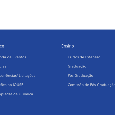
ce
Ensino
nda de Eventos
Cursos de Extensão
cias
Graduação
orrências/ Licitações
Pós-Graduação
ções no IQUSP
Comissão de Pós-Graduaçã
mpíadas de Química