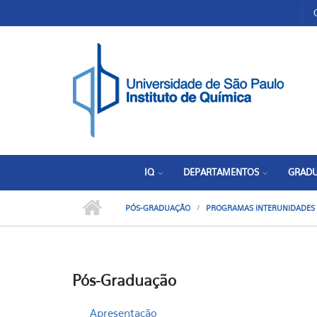
Pular para o conteúdo principal
Toggle high contrast
IQ
DEPARTAMENTOS
GRAD
PÓS-GRADUAÇÃO
PROGRAMAS INTERUNIDADES
Pós-Graduação
Apresentação