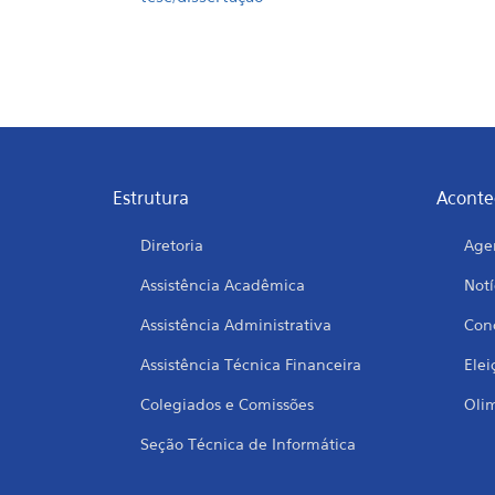
Estrutura
Aconte
Diretoria
Age
Assistência Acadêmica
Notí
Assistência Administrativa
Conc
Assistência Técnica Financeira
Elei
Colegiados e Comissões
Oli
Seção Técnica de Informática