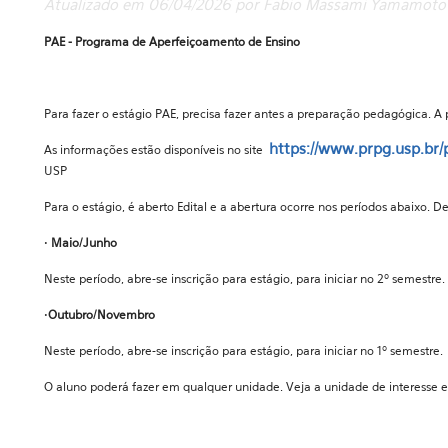
Atualizado em 06/04/2026 por Fabio Massami Yamamoto
PAE - Programa de Aperfeiçoamento de Ensino
Para fazer o estágio PAE, precisa fazer antes a preparação pedagógica. A
https://www.prpg.usp.br/
As informações estão disponíveis no site
USP
Para o estágio, é aberto Edital e a abertura ocorre nos períodos abaixo. D
•
Maio/Junho
Neste período, abre-se inscrição para estágio, para iniciar no 2º semestre.
•
Outubro/Novembro
Neste período, abre-se inscrição para estágio, para iniciar no 1º semestre.
O aluno poderá fazer em qualquer unidade. Veja a unidade de interesse e 