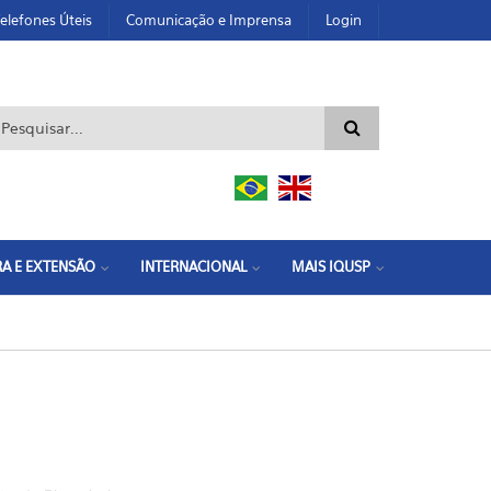
elefones Úteis
Comunicação e Imprensa
Login
ormulário de busca
A E EXTENSÃO
INTERNACIONAL
MAIS IQUSP