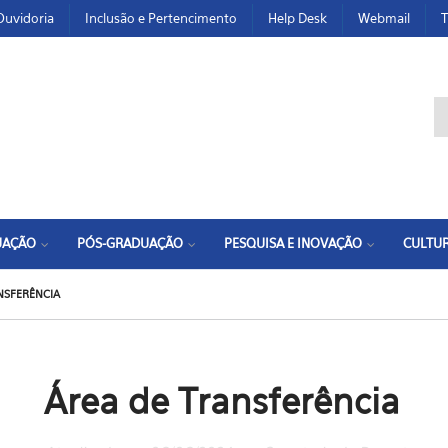
Ouvidoria
Inclusão e Pertencimento
Help Desk
Webmail
T
F
UAÇÃO
PÓS-GRADUAÇÃO
PESQUISA E INOVAÇÃO
CULTUR
NSFERÊNCIA
Área de Transferência