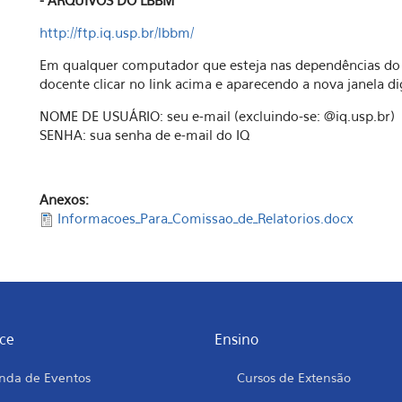
- ARQUIVOS DO LBBM
http://ftp.iq.usp.br/lbbm/
Em qualquer computador que esteja nas dependências do I
docente clicar no link acima e aparecendo a nova janela dig
NOME DE USUÁRIO: seu e-mail (excluindo-se: @iq.usp.br)
SENHA: sua senha de e-mail do IQ
Anexos:
Informacoes_Para_Comissao_de_Relatorios.docx
ce
Ensino
nda de Eventos
Cursos de Extensão