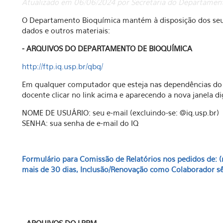
Atualizado em 06/06/2024 por Secretaria do Departamen
O Departamento Bioquímica mantém à disposição dos seus
dados e outros materiais:
- ARQUIVOS DO DEPARTAMENTO DE BIOQUÍMICA
http://ftp.iq.usp.br/qbq/
Em qualquer computador que esteja nas dependências do I
docente clicar no link acima e aparecendo a nova janela dig
NOME DE USUÁRIO: seu e-mail (excluindo-se: @iq.usp.br)
SENHA: sua senha de e-mail do IQ
Formulário para Comissão de Relatórios nos pedidos de: 
mais de 30 dias, Inclusão/Renovação como Colaborador sêni