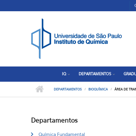
Pular para o conteúdo principal
Toggle high contrast
IQ
DEPARTAMENTOS
GRAD
DEPARTAMENTOS
BIOQUÍMICA
ÁREA DE TRA
Departamentos
Química Fundamental