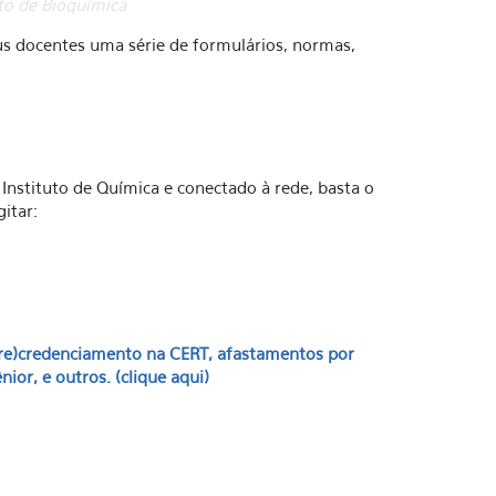
to de Bioquímica
 docentes uma série de formulários, normas,
nstituto de Química e conectado à rede, basta o
itar:
(re)credenciamento na CERT, afastamentos por
or, e outros. (clique aqui)