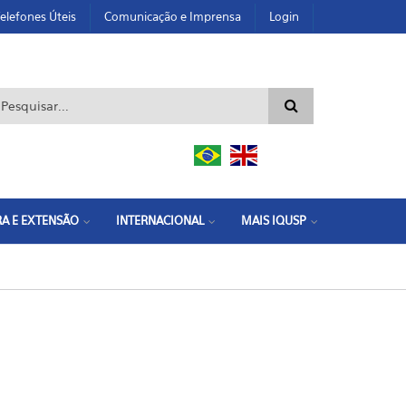
elefones Úteis
Comunicação e Imprensa
Login
ormulário de busca
A E EXTENSÃO
INTERNACIONAL
MAIS IQUSP