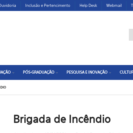
Ouvidoria
Inclusão e Pertencimento
Help Desk
Webmail
T
F
UAÇÃO
PÓS-GRADUAÇÃO
PESQUISA E INOVAÇÃO
CULTUR
NDIO
Brigada de Incêndio