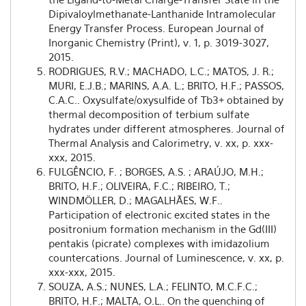
Dipivaloylmethanate-Lanthanide Intramolecular
Energy Transfer Process. European Journal of
Inorganic Chemistry (Print), v. 1, p. 3019-3027,
2015.
RODRIGUES, R.V.; MACHADO, L.C.; MATOS, J. R.;
MURI, E.J.B.; MARINS, A.A. L.; BRITO, H.F.; PASSOS,
C.A.C.. Oxysulfate/oxysulfide of Tb3+ obtained by
thermal decomposition of terbium sulfate
hydrates under different atmospheres. Journal of
Thermal Analysis and Calorimetry, v. xx, p. xxx-
xxx, 2015.
FULGÊNCIO, F. ; BORGES, A.S. ; ARAÚJO, M.H.;
BRITO, H.F.; OLIVEIRA, F.C.; RIBEIRO, T.;
WINDMÖLLER, D.; MAGALHÃES, W.F..
Participation of electronic excited states in the
positronium formation mechanism in the Gd(III)
pentakis (picrate) complexes with imidazolium
countercations. Journal of Luminescence, v. xx, p.
xxx-xxx, 2015.
SOUZA, A.S.; NUNES, L.A.; FELINTO, M.C.F.C.;
BRITO, H.F.; MALTA, O.L.. On the quenching of