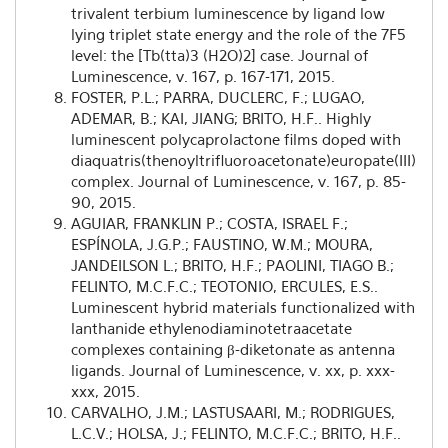
trivalent terbium luminescence by ligand low
lying triplet state energy and the role of the 7F5
level: the [Tb(tta)3 (H2O)2] case. Journal of
Luminescence, v. 167, p. 167-171, 2015.
FOSTER, P.L.; PARRA, DUCLERC, F.; LUGAO,
ADEMAR, B.; KAI, JIANG; BRITO, H.F.. Highly
luminescent polycaprolactone films doped with
diaquatris(thenoyltrifluoroacetonate)europate(III)
complex. Journal of Luminescence, v. 167, p. 85-
90, 2015.
AGUIAR, FRANKLIN P.; COSTA, ISRAEL F.;
ESPÍNOLA, J.G.P.; FAUSTINO, W.M.; MOURA,
JANDEILSON L.; BRITO, H.F.; PAOLINI, TIAGO B.;
FELINTO, M.C.F.C.; TEOTONIO, ERCULES, E.S..
Luminescent hybrid materials functionalized with
lanthanide ethylenodiaminotetraacetate
complexes containing β-diketonate as antenna
ligands. Journal of Luminescence, v. xx, p. xxx-
xxx, 2015.
CARVALHO, J.M.; LASTUSAARI, M.; RODRIGUES,
L.C.V.; HOLSA, J.; FELINTO, M.C.F.C.; BRITO, H.F..