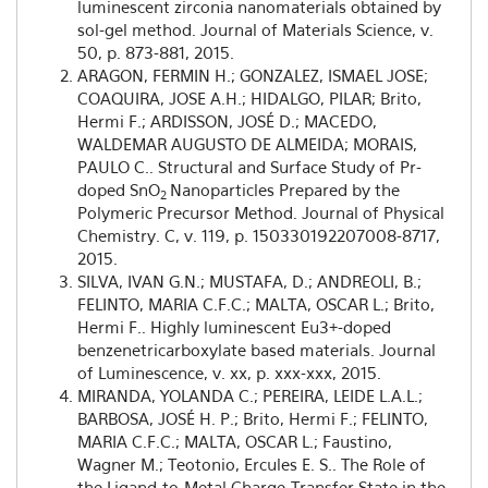
luminescent zirconia nanomaterials obtained by
sol-gel method. Journal of Materials Science, v.
50, p. 873-881, 2015.
ARAGON, FERMIN H.; GONZALEZ, ISMAEL JOSE;
COAQUIRA, JOSE A.H.; HIDALGO, PILAR; Brito,
Hermi F.; ARDISSON, JOSÉ D.; MACEDO,
WALDEMAR AUGUSTO DE ALMEIDA; MORAIS,
PAULO C.. Structural and Surface Study of Pr-
doped SnO
Nanoparticles Prepared by the
2
Polymeric Precursor Method. Journal of Physical
Chemistry. C, v. 119, p. 150330192207008-8717,
2015.
SILVA, IVAN G.N.; MUSTAFA, D.; ANDREOLI, B.;
FELINTO, MARIA C.F.C.; MALTA, OSCAR L.; Brito,
Hermi F.. Highly luminescent Eu3+-doped
benzenetricarboxylate based materials. Journal
of Luminescence, v. xx, p. xxx-xxx, 2015.
MIRANDA, YOLANDA C.; PEREIRA, LEIDE L.A.L.;
BARBOSA, JOSÉ H. P.; Brito, Hermi F.; FELINTO,
MARIA C.F.C.; MALTA, OSCAR L.; Faustino,
Wagner M.; Teotonio, Ercules E. S.. The Role of
the Ligand-to-Metal Charge-Transfer State in the