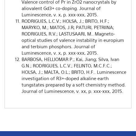
Valence control of Pr in ZrO2 nanocrystals by
aliovalent Gd3+ co-doping. Journal of
Luminescence, v. x, p. xxx-xxx, 2015.
RODRIGUES, L.C.V.; HOLSA, J.; BRITO, H.F.;
MARYKO, M.; MATOS, J.R; PATURI, PETRIINA;
RODRIGUES, R.V.; LASTUSAARI, M.. Magneto-
optical studies of valence instability in europium
and terbium phosphors. Journal of
Luminescence, v. x, p. xxx-xxx, 2015.
BARBOSA, HELLIOMAR P.; Kai, Jiang; Silva, Ivan
G.N.; RODRIGUES, L.C.V.; FELINTO, M.C.F.C.;
HOLSA, J.; MALTA, O.L.; BRITO, H.F.. Luminescence
investigation of R3+-doped alkaline earth
tungstates prepared by a soft chemistry method.
Journal of Luminescence, v. xx, p. xxx-xxx, 2015.