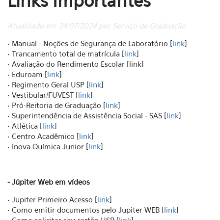
Links Importantes
Atualizado em 24/07/2024 por Serviço de Graduação
• Manual - Noções de Segurança de Laboratório [
link
]
• Trancamento total de matrícula [
link
]
• Avaliação do Rendimento Escolar [link]
• Eduroam [
link
]
• Regimento Geral USP [
link
]
• Vestibular/FUVEST [
link
]
• Pró-Reitoria de Graduação [
link
]
• Superintendência de Assistência Social - SAS [
link
]
• Atlética [
link
]
• Centro Acadêmico [
link
]
• Inova Química Junior [
link
]
- Júpiter Web em vídeos
• Jupiter Primeiro Acesso [
link
]
• Como emitir documentos pelo Jupiter WEB [
link
]