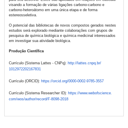
visando a formação de várias ligações carbono-carbono e
carbono-heteroátomo em uma única etapa e de forma
estereosseletiva.
O potencial das bibliotecas de novos compostos gerados nestes
estudos será explorado mediante colaborações com grupos de
pesquisa de química biológica e química medicinal interessados
em investigar sua atividade biológica.
Produção Científica
Currículo (Sistema Lattes - CNPq):
http://lattes.cnpq.br/
1012972202167831
Currículo (ORCID):
https://orcid.org/
0000-0002-9785-3557
Currículo (Sistema Researcher ID):
https://www.webofscience.
com/wos/author/record/F-8098-
2018