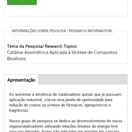
INFORMAÇÕES SOBRE PESQUISA / RESEARCH INFORMATION
Tema da Pesquisa/ Research Topics:
Catálise Assimétrica Aplicada à Síntese de Compostos
Bioativos
Apresentação
(aba
Abas
ativa)
Ao aumentar a eficiência de catalisadores quirais que já possuem
aplicação industrial, cria-se uma janela de oportunidade para
redução de custos na síntese de fármacos, agroquímicos e
fragrâncias.
Nosso grupo de pesquisa se dedica ao desenvolvimento de novos
organocatalisadores utilizando relações lineares de energia livre
para seu desenho. Estes são aplicados em reações em cascata