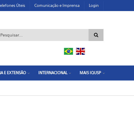
elefones Úteis
Comunicação e Imprensa
Login
ormulário de busca
A E EXTENSÃO
INTERNACIONAL
MAIS IQUSP