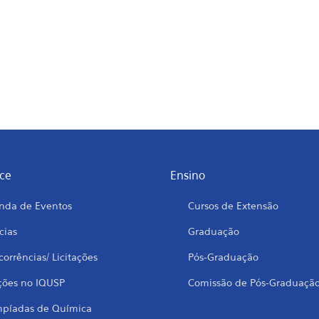
ce
Ensino
nda de Eventos
Cursos de Extensão
cias
Graduação
orrências/ Licitações
Pós-Graduação
ções no IQUSP
Comissão de Pós-Graduaçã
mpíadas de Química