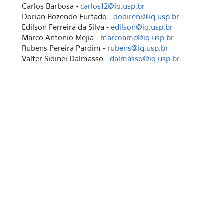
Carlos Barbosa -
carlos12@iq.usp.br
Dorian Rozendo Furtado -
dodireni@iq.usp.br
Edilson Ferreira da Silva -
edilson@iq.usp.br
Marco Antonio Mejia -
marcoamc@iq.usp.br
Rubens Pereira Pardim -
rubens@iq.usp.br
Valter Sidinei Dalmasso -
dalmasso@iq.usp.br