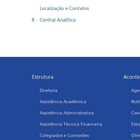
Localização e Contatos
Central Analítica
Estrutura
Aconte
Diretoria
Age
Assistência Acadêmica
Notí
Assistência Administrativa
Conc
Assistência Técnica Financeira
Elei
Colegiados e Comissões
Oli