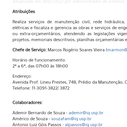
Atualizado em 18/07/2022 por Administrador do Sistema
Atribuições
Realiza serviços de manutenção civil, rede hidráulica, 
elétricas e fiscaliza e gerencia as obras e serviços de e
ou extra-orçamentários, atendendo as legislações vige
projetos, memoriais descritivos, planilhas orçamentárias e
Chefe de Serviço:
Marcos Rogério Soares Vieira (
marmon@i
Horário de funcionamento:
2ª a 6ª, das 07h00 às 18h00
Endereço:
Avenida Prof. Lineu Prestes, 748, Prédio da Manutenção,
Telefone: 11-3091-3822/ 3872
Colaboradores:
Ademir Bernardo de Souza -
ademir@iq.usp.br
Américo de Souza -
souzafam@iq.usp.br
Antonio Luiz Góis Passos -
alpassos@iq.usp.br