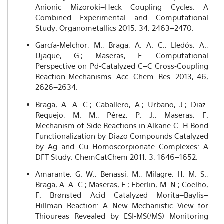
Anionic Mizoroki–Heck Coupling Cycles: A
Combined Experimental and Computational
Study. Organometallics 2015, 34, 2463–2470.
García-Melchor, M.; Braga, A. A. C.; Lledós, A.;
Ujaque, G.; Maseras, F. Computational
Perspective on Pd-Catalyzed C–C Cross-Coupling
Reaction Mechanisms. Acc. Chem. Res. 2013, 46,
2626–2634.
Braga, A. A. C.; Caballero, A.; Urbano, J.; Diaz-
Requejo, M. M.; Pérez, P. J.; Maseras, F.
Mechanism of Side Reactions in Alkane C–H Bond
Functionalization by Diazo Compounds Catalyzed
by Ag and Cu Homoscorpionate Complexes: A
DFT Study. ChemCatChem 2011, 3, 1646–1652.
Amarante, G. W.; Benassi, M.; Milagre, H. M. S.;
Braga, A. A. C.; Maseras, F.; Eberlin, M. N.; Coelho,
F. Brønsted Acid Catalyzed Morita–Baylis–
Hillman Reaction: A New Mechanistic View for
Thioureas Revealed by ESI-MS(/MS) Monitoring