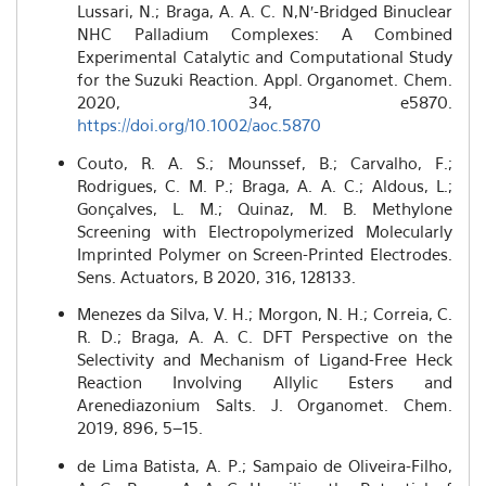
Lussari, N.; Braga, A. A. C. N,N′-Bridged Binuclear
NHC Palladium Complexes: A Combined
Experimental Catalytic and Computational Study
for the Suzuki Reaction. Appl. Organomet. Chem.
2020, 34, e5870.
https://doi.org/10.1002/aoc.5870
Couto, R. A. S.; Mounssef, B.; Carvalho, F.;
Rodrigues, C. M. P.; Braga, A. A. C.; Aldous, L.;
Gonçalves, L. M.; Quinaz, M. B. Methylone
Screening with Electropolymerized Molecularly
Imprinted Polymer on Screen-Printed Electrodes.
Sens. Actuators, B 2020, 316, 128133.
Menezes da Silva, V. H.; Morgon, N. H.; Correia, C.
R. D.; Braga, A. A. C. DFT Perspective on the
Selectivity and Mechanism of Ligand-Free Heck
Reaction Involving Allylic Esters and
Arenediazonium Salts. J. Organomet. Chem.
2019, 896, 5–15.
de Lima Batista, A. P.; Sampaio de Oliveira-Filho,