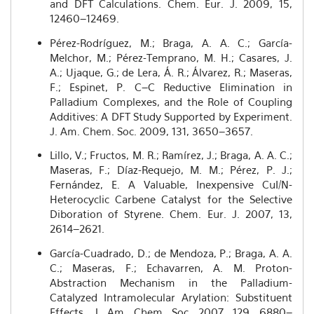
and DFT Calculations. Chem. Eur. J. 2009, 15,
12460–12469.
Pérez-Rodríguez, M.; Braga, A. A. C.; García-
Melchor, M.; Pérez-Temprano, M. H.; Casares, J.
A.; Ujaque, G.; de Lera, Á. R.; Álvarez, R.; Maseras,
F.; Espinet, P. C–C Reductive Elimination in
Palladium Complexes, and the Role of Coupling
Additives: A DFT Study Supported by Experiment.
J. Am. Chem. Soc. 2009, 131, 3650–3657.
Lillo, V.; Fructos, M. R.; Ramírez, J.; Braga, A. A. C.;
Maseras, F.; Díaz-Requejo, M. M.; Pérez, P. J.;
Fernández, E. A Valuable, Inexpensive CuI/N-
Heterocyclic Carbene Catalyst for the Selective
Diboration of Styrene. Chem. Eur. J. 2007, 13,
2614–2621.
García-Cuadrado, D.; de Mendoza, P.; Braga, A. A.
C.; Maseras, F.; Echavarren, A. M. Proton-
Abstraction Mechanism in the Palladium-
Catalyzed Intramolecular Arylation: Substituent
Effects. J. Am. Chem. Soc. 2007, 129, 6880–