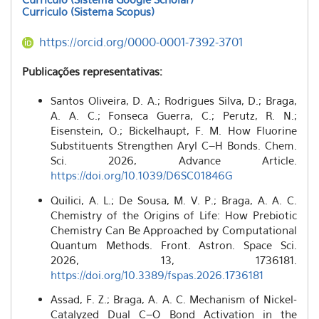
Curriculo
(Sistema Scopus)
https://orcid.org/0000-0001-7392-3701
Publicações representativas:
Santos Oliveira, D. A.; Rodrigues Silva, D.; Braga,
A. A. C.; Fonseca Guerra, C.; Perutz, R. N.;
Eisenstein, O.; Bickelhaupt, F. M. How Fluorine
Substituents Strengthen Aryl C–H Bonds. Chem.
Sci.
2026, Advance Article.
https://doi.org/10.1039/D6SC01846G
Quilici, A. L.; De Sousa, M. V. P.; Braga, A. A. C.
Chemistry of the Origins of Life: How Prebiotic
Chemistry Can Be Approached by Computational
Quantum Methods. Front. Astron. Space Sci.
2026, 13, 1736181.
https://doi.org/10.3389/fspas.2026.1736181
Assad, F. Z.; Braga, A. A. C. Mechanism of Nickel-
Catalyzed Dual C–O Bond Activation in the