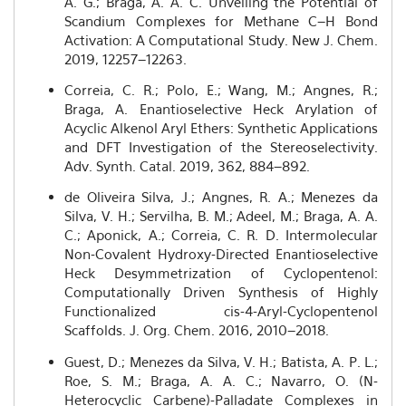
A. G.; Braga, A. A. C. Unveiling the Potential of
Scandium Complexes for Methane C–H Bond
Activation: A Computational Study. New J. Chem.
2019, 12257–12263.
Correia, C. R.; Polo, E.; Wang, M.; Angnes, R.;
Braga, A. Enantioselective Heck Arylation of
Acyclic Alkenol Aryl Ethers: Synthetic Applications
and DFT Investigation of the Stereoselectivity.
Adv. Synth. Catal. 2019, 362, 884–892.
de Oliveira Silva, J.; Angnes, R. A.; Menezes da
Silva, V. H.; Servilha, B. M.; Adeel, M.; Braga, A. A.
C.; Aponick, A.; Correia, C. R. D. Intermolecular
Non-Covalent Hydroxy-Directed Enantioselective
Heck Desymmetrization of Cyclopentenol:
Computationally Driven Synthesis of Highly
Functionalized cis-4-Aryl-Cyclopentenol
Scaffolds. J. Org. Chem. 2016, 2010–2018.
Guest, D.; Menezes da Silva, V. H.; Batista, A. P. L.;
Roe, S. M.; Braga, A. A. C.; Navarro, O. (N-
Heterocyclic Carbene)-Palladate Complexes in