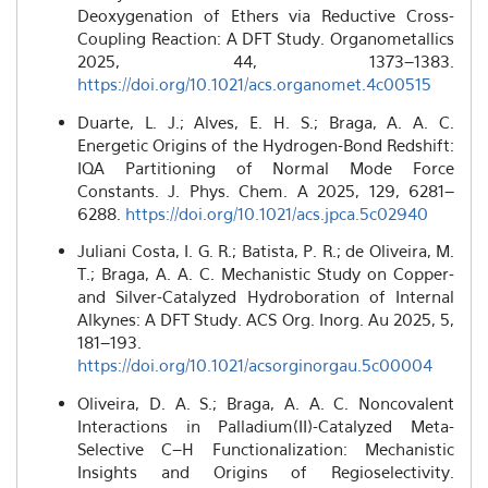
Deoxygenation of Ethers via Reductive Cross-
Coupling Reaction: A DFT Study. Organometallics
2025, 44, 1373–1383.
https://doi.org/10.1021/acs.organomet.4c00515
Duarte, L. J.; Alves, E. H. S.; Braga, A. A. C.
Energetic Origins of the Hydrogen-Bond Redshift:
IQA Partitioning of Normal Mode Force
Constants. J. Phys. Chem. A 2025, 129, 6281–
6288.
https://doi.org/10.1021/acs.jpca.5c02940
Juliani Costa, I. G. R.; Batista, P. R.; de Oliveira, M.
T.; Braga, A. A. C. Mechanistic Study on Copper-
and Silver-Catalyzed Hydroboration of Internal
Alkynes: A DFT Study. ACS Org. Inorg. Au 2025, 5,
181–193.
https://doi.org/10.1021/acsorginorgau.5c00004
Oliveira, D. A. S.; Braga, A. A. C. Noncovalent
Interactions in Palladium(II)-Catalyzed Meta-
Selective C–H Functionalization: Mechanistic
Insights and Origins of Regioselectivity.