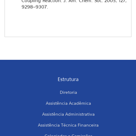
Coupling Reaction. J. Am. Chem. Soc. 2005, 127,
9298–9307.
Estrutura
Diretoria
Assistência Acadêmica
Assistência Administrativa
Assistência Técnica Financeira
Colegiados e Comissões