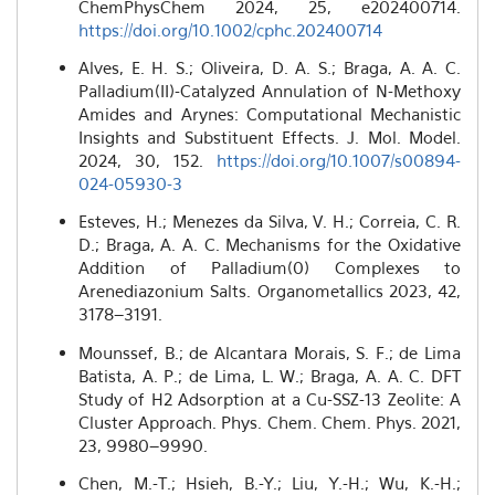
ChemPhysChem 2024, 25, e202400714.
https://doi.org/10.1002/cphc.202400714
Alves, E. H. S.; Oliveira, D. A. S.; Braga, A. A. C.
Palladium(II)-Catalyzed Annulation of N-Methoxy
Amides and Arynes: Computational Mechanistic
Insights and Substituent Effects. J. Mol. Model.
2024, 30, 152.
https://doi.org/10.1007/s00894-
024-05930-3
Esteves, H.; Menezes da Silva, V. H.; Correia, C. R.
D.; Braga, A. A. C. Mechanisms for the Oxidative
Addition of Palladium(0) Complexes to
Arenediazonium Salts. Organometallics 2023, 42,
3178–3191.
Mounssef, B.; de Alcantara Morais, S. F.; de Lima
Batista, A. P.; de Lima, L. W.; Braga, A. A. C. DFT
Study of H2 Adsorption at a Cu-SSZ-13 Zeolite: A
Cluster Approach. Phys. Chem. Chem. Phys. 2021,
23, 9980–9990.
Chen, M.-T.; Hsieh, B.-Y.; Liu, Y.-H.; Wu, K.-H.;