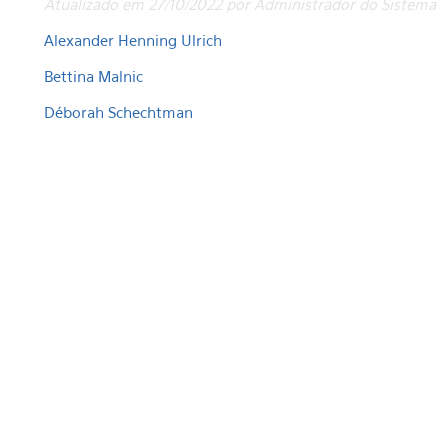
Atualizado em 27/10/2022 por Administrador do Sistema
Alexander Henning Ulrich
Bettina Malnic
Déborah Schechtman