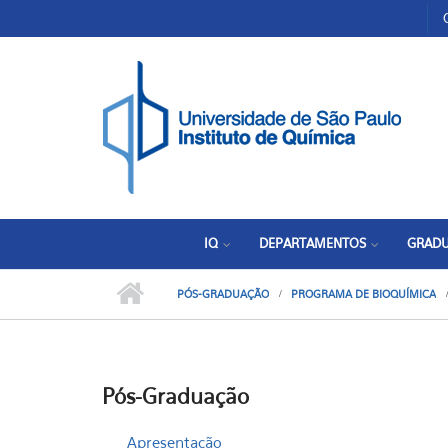
Pular para o conteúdo principal
Toggle high contrast
IQ
DEPARTAMENTOS
GRAD
PÓS-GRADUAÇÃO
PROGRAMA DE BIOQUÍMICA
Pós-Graduação
Apresentação