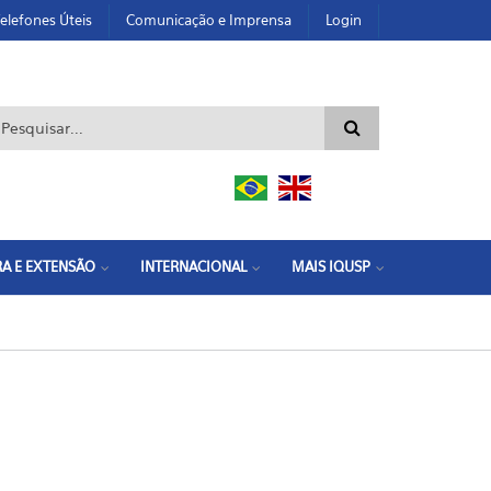
elefones Úteis
Comunicação e Imprensa
Login
ormulário de busca
A E EXTENSÃO
INTERNACIONAL
MAIS IQUSP