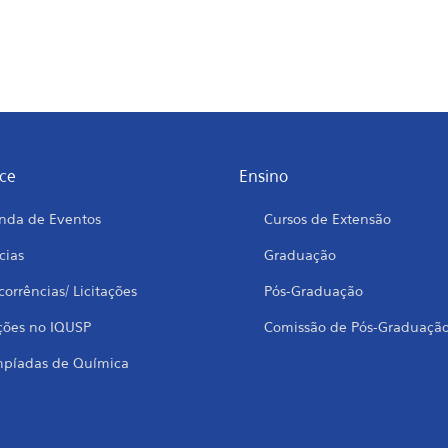
ce
Ensino
nda de Eventos
Cursos de Extensão
cias
Graduação
orrências/ Licitações
Pós-Graduação
ções no IQUSP
Comissão de Pós-Graduaçã
mpíadas de Química