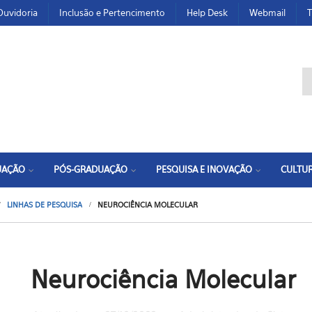
Ouvidoria
Inclusão e Pertencimento
Help Desk
Webmail
T
F
UAÇÃO
PÓS-GRADUAÇÃO
PESQUISA E INOVAÇÃO
CULTUR
LINHAS DE PESQUISA
NEUROCIÊNCIA MOLECULAR
Neurociência Molecular