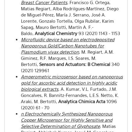
Breast Cancer Patients
, Francisco G. Ortega,
Matias Regiart, Alba Rodriígues-Martínez, Diego
de Miguel-Pérez, María J. Serrano, José A.
Lorente, Gonzalo Tortella, Olga Rubilar, Karim
Sapag, Mauro Bertotti, Martín A. F.-
Baldo,
Analytical Chemistry
93 (2021) 1143 - 1153
Microfluidic device based on electrodeposited
Nanoporous Gold/Carbon Nanotubes for
Plasmodium vivax detection
, M. Regiart, A.M.
Giminez, R.F. Marques, I.S. Soares, M.
Bertotti,
Sensors and Actuators: B Chemical
340
(2021) 129961
Amperometric microsensor based on nanoporous
gold for ascorbic acid detection in highly acidic
biological extracts
, A. Kumar, V.L. Furtado, J.M.
Goncalves, R. Bannitz-Fernandes, L.E.S. Netto, K.
Araki, M. Bertotti,
Analytica Chimica Acta
1096
(2020) 61 - 70
n Electrochemically Synthesized Nanoporous
Copper Microsensor for Highly Sensitive and
Selective Determination of Glyphosate
, Matias