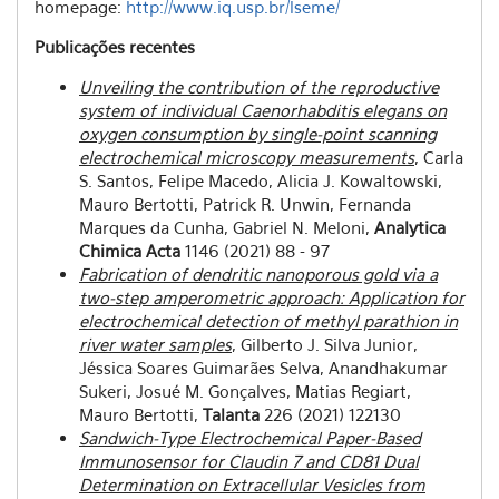
homepage:
http://www.iq.usp.br/lseme/
Publicações recentes
Unveiling the contribution of the reproductive
system of individual Caenorhabditis elegans on
oxygen consumption by single-point scanning
electrochemical microscopy measurements
, Carla
S. Santos, Felipe Macedo, Alicia J. Kowaltowski,
Mauro Bertotti, Patrick R. Unwin, Fernanda
Marques da Cunha, Gabriel N. Meloni,
Analytica
Chimica Acta
1146 (2021) 88 - 97
Fabrication of dendritic nanoporous gold via a
two-step amperometric approach: Application for
electrochemical detection of methyl parathion in
river water samples
, Gilberto J. Silva Junior,
Jéssica Soares Guimarães Selva, Anandhakumar
Sukeri, Josué M. Gonçalves, Matias Regiart,
Mauro Bertotti,
Talanta
226 (2021) 122130
Sandwich-Type Electrochemical Paper-Based
Immunosensor for Claudin 7 and CD81 Dual
Determination on Extracellular Vesicles from