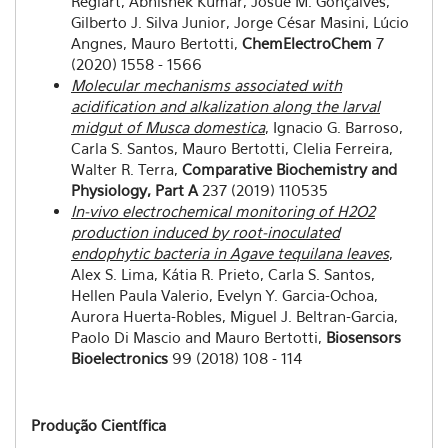
Regiart, Abhishek Kumar, Josué M. Gonçalves,
Gilberto J. Silva Junior, Jorge César Masini, Lúcio
Angnes, Mauro Bertotti,
ChemElectroChem
7
(2020) 1558 - 1566
Molecular mechanisms associated with
acidification and alkalization along the larval
midgut of Musca domestica
, Ignacio G. Barroso,
Carla S. Santos, Mauro Bertotti, Clelia Ferreira,
Walter R. Terra,
Comparative Biochemistry and
Physiology, Part A
237 (2019) 110535
In-vivo electrochemical monitoring of H2O2
production induced by root-inoculated
endophytic bacteria in Agave tequilana leaves
,
Alex S. Lima, Kátia R. Prieto, Carla S. Santos,
Hellen Paula Valerio, Evelyn Y. Garcia-Ochoa,
Aurora Huerta-Robles, Miguel J. Beltran-Garcia,
Paolo Di Mascio and Mauro Bertotti,
Biosensors
Bioelectronics
99 (2018) 108 - 114
Produção Científica