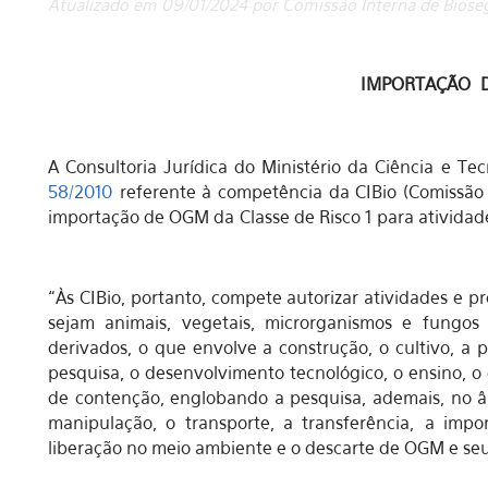
Atualizado em 09/01/2024 por Comissão Interna de Biose
IMPORTAÇÃO 
A Consultoria Jurídica do Ministério da Ciência e Te
58/2010
referente à competência da CIBio (Comissão 
importação de OGM da Classe de Risco 1 para ativida
“Às CIBio, portanto, compete autorizar atividades e 
sejam animais, vegetais, microrganismos e fungo
derivados, o que envolve a construção, o cultivo, a
pesquisa, o desenvolvimento tecnológico, o ensino, o
de contenção, englobando a pesquisa, ademais, no âm
manipulação, o transporte, a transferência, a imp
liberação no meio ambiente e o descarte de OGM e se