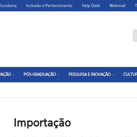
Ouvidoria
Inclusão e Pertencimento
Help Desk
Webmail
T
F
UAÇÃO
PÓS-GRADUAÇÃO
PESQUISA E INOVAÇÃO
CULTUR
Importação