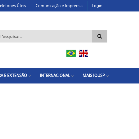
elefones Úteis
Comunicação e Imprensa
Login
ormulário de busca
A E EXTENSÃO
INTERNACIONAL
MAIS IQUSP