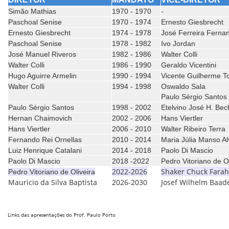
Simão Mathias
1970 - 1970
-
Paschoal Senise
1970 - 1974
Ernesto Giesbrecht
Ernesto Giesbrecht
1974 - 1978
José Ferreira Ferna
Paschoal Senise
1978 - 1982
Ivo Jordan
José Manuel Riveros
1982 - 1986
Walter Colli
Walter Colli
1986 - 1990
Geraldo Vicentini
Hugo Aguirre Armelin
1990 - 1994
Vicente Guilherme T
Walter Colli
1994 - 1998
Oswaldo Sala
Paulo Sérgio Santos
Paulo Sérgio Santos
1998 - 2002
Etelvino José H. Bec
Hernan Chaimovich
2002 - 2006
Hans Viertler
Hans Viertler
2006 - 2010
Walter Ribeiro Terra
Fernando Rei Ornellas
2010 - 2014
Maria Júlia Manso A
Luiz Henrique Catalani
2014 - 2018
Paolo Di Mascio
Paolo Di Mascio
2018 -2022
Pedro Vitoriano de Ol
2022-2026
Shaker Chuck Farah
Pedro Vitoriano de Oliveira
Mauricio da Silva Baptista
2026-2030
Josef Wilhelm Baad
Links das apresentações do Prof. Paulo Porto