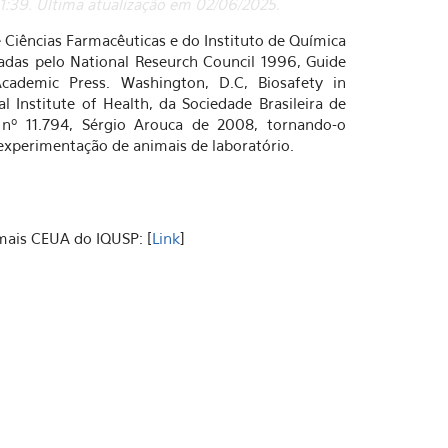
 11:39. Última atualização em 02/06/2025.
Ciências Farmacêuticas e do Instituto de Química
adas pelo National Reseurch Council 1996, Guide
cademic Press. Washington, D.C, Biosafety in
l Institute of Health, da Sociedade Brasileira de
nº 11.794, Sérgio Arouca de 2008, tornando-o
experimentação de animais de laboratório.
mais CEUA do IQUSP: [
Link
]