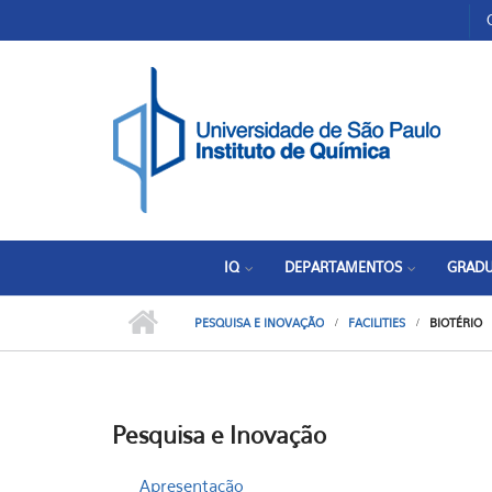
Pular para o conteúdo principal
Toggle high contrast
IQ
DEPARTAMENTOS
GRAD
PESQUISA E INOVAÇÃO
FACILITIES
BIOTÉRIO
Pesquisa e Inovação
Apresentação