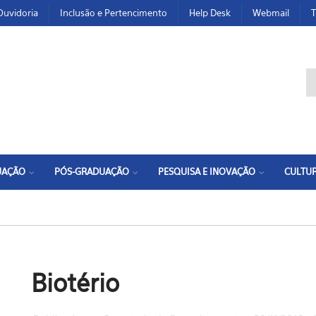
Ouvidoria
Inclusão e Pertencimento
Help Desk
Webmail
T
F
UAÇÃO
PÓS-GRADUAÇÃO
PESQUISA E INOVAÇÃO
CULTUR
Biotério