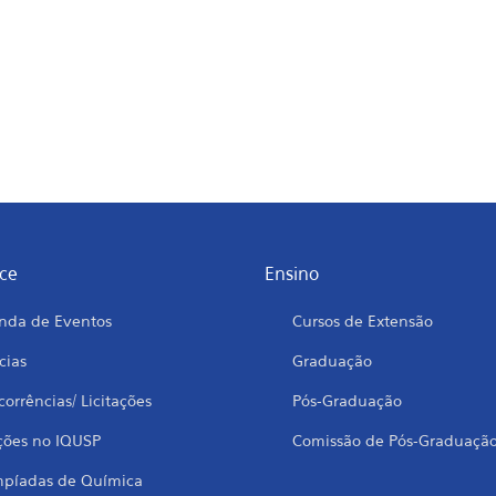
ce
Ensino
nda de Eventos
Cursos de Extensão
cias
Graduação
orrências/ Licitações
Pós-Graduação
ções no IQUSP
Comissão de Pós-Graduaçã
mpíadas de Química