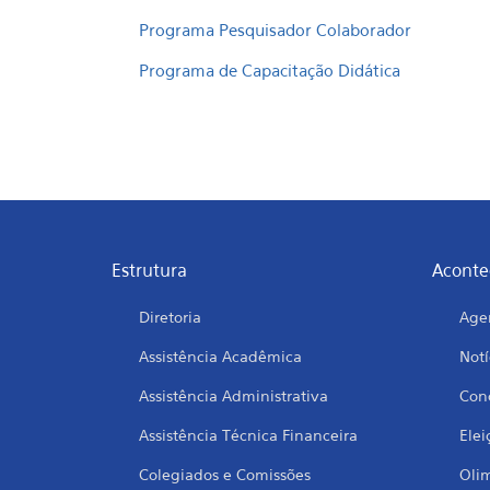
Programa Pesquisador Colaborador
Programa de Capacitação Didática
Estrutura
Aconte
Diretoria
Age
Assistência Acadêmica
Notí
Assistência Administrativa
Conc
Assistência Técnica Financeira
Elei
Colegiados e Comissões
Oli