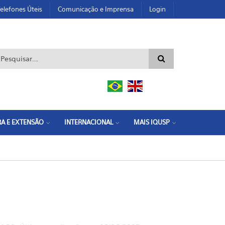
elefones Úteis
Comunicação e Imprensa
Login
ormulário de busca
A E EXTENSÃO
INTERNACIONAL
MAIS IQUSP