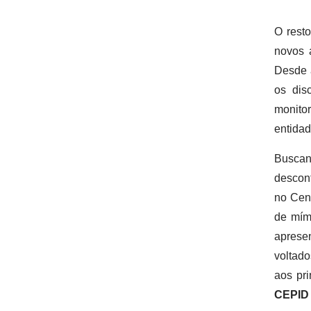
O rest
novos 
Desde 
os dis
monito
entidad
Busca
descont
no Cen
de mím
apresen
voltad
aos pr
CEPID