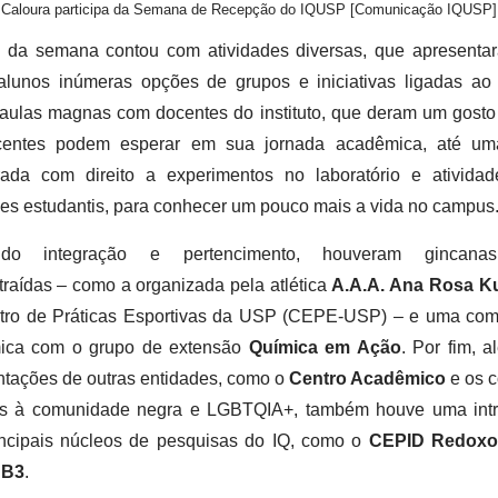
Caloura participa da Semana de Recepção do IQUSP [Comunicação IQUSP]
o da semana contou com atividades diversas, que apresenta
alunos inúmeras opções de grupos e iniciativas ligadas ao
aulas magnas com docentes do instituto, que deram um gosto
centes podem esperar em sua jornada acadêmica, até uma
rada com direito a experimentos no laboratório e ativida
es estudantis, para conhecer um pouco mais a vida no campus
ndo integração e pertencimento, houveram gincana
raídas – como a organizada pela atlética
A.A.A. Ana Rosa Ku
tro de Práticas Esportivas da USP (CEPE-USP) – e uma com
ica com o grupo de extensão
Química em Ação
. Por fim, 
tações de outras entidades, como o
Centro Acadêmico
e os c
os à comunidade negra e LGBTQIA+, também houve uma int
incipais núcleos de pesquisas do IQ, como o
CEPID Redox
 B3
.