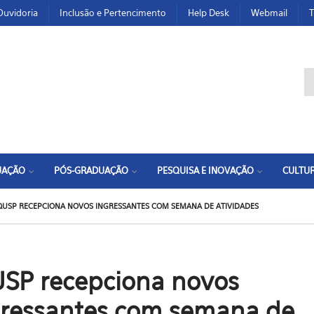
Ouvidoria
Inclusão e Pertencimento
Help Desk
Webmail
T
F
UAÇÃO
PÓS-GRADUAÇÃO
PESQUISA E INOVAÇÃO
CULTUR
QUSP RECEPCIONA NOVOS INGRESSANTES COM SEMANA DE ATIVIDADES
USP recepciona novos
gressantes com semana de