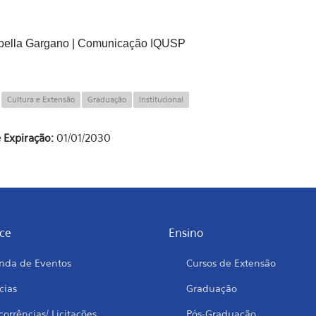
abella Gargano | Comunicação IQUSP
:
Cultura e Extensão
Graduação
Institucional
 Expiração:
01/01/2030
ce
Ensino
nda de Eventos
Cursos de Extensão
cias
Graduação
orrências/ Licitações
Pós-Graduação