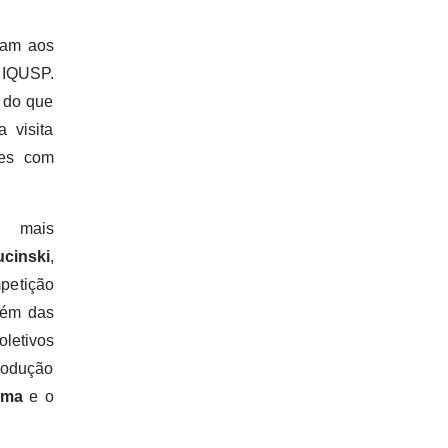
ram aos
 IQUSP.
 do que
 visita
des com
.
s mais
cinski
,
petição
além das
oletivos
rodução
oma
e o