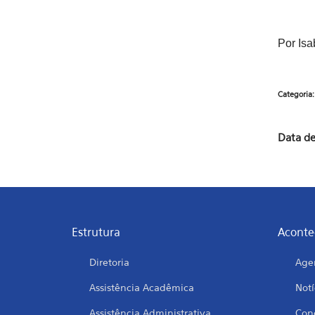
Por Is
Categoria
Data de
Estrutura
Aconte
Diretoria
Age
Assistência Acadêmica
Notí
Assistência Administrativa
Conc