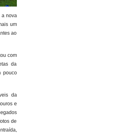
 a nova
 mais um
antes ao
ntou com
etas da
m pouco
veis da
louros e
hegados
fotos de
ntraída,