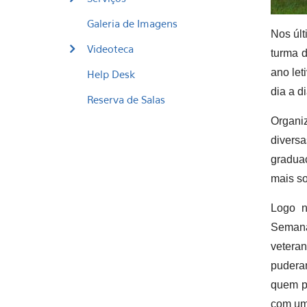
Galeria de Imagens
Nos últ
Videoteca
turma 
ano let
Help Desk
dia a d
Reserva de Salas
Organiz
divers
gradua
mais so
Logo n
Semana 
vetera
puderam
quem pa
com uma