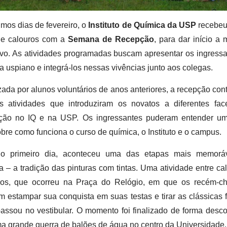
imos dias de fevereiro, o
Instituto de Química da USP
recebeu
de calouros com a
Semana de Recepção
, para dar início a
ivo. As atividades programadas buscam apresentar os ingress
ia uspiano e integrá-los nessas vivências junto aos colegas.
ada por alunos voluntários de anos anteriores, a recepção co
as atividades que introduziram os novatos a diferentes fac
ção no IQ e na USP. Os ingressantes puderam entender u
bre como funciona o curso de química, o Instituto e o campus.
o primeiro dia, aconteceu uma das etapas mais memorá
– a tradição das pinturas com tintas. Uma atividade entre ca
nos, que ocorreu na Praça do Relógio, em que os recém-c
 estampar sua conquista em suas testas e tirar as clássicas 
ssou no vestibular. O momento foi finalizado de forma desco
 grande guerra de balões de água no centro da Universidade.