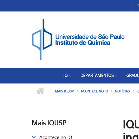
Pular para o conteúdo principal
Toggle high contrast
IQ
DEPARTAMENTOS
GRAD
MAIS IQUSP
ACONTECE NO IQ
NOTÍCIAS
I
IQ
Mais IQUSP
in
Acontece no IQ