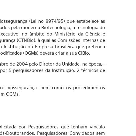
iossegurança (Lei no 8974/95) que estabelece as
inados pela moderna Biotecnologia, a tecnologia do
ecutivo, no âmbito do Ministério da Ciência e
gurança (CTNBio), à qual as Comissões Internas de
a Instituição ou Empresa brasileira que pretenda
ificados (OGMs) deverá criar a sua CIBio.
bro de 2004 pelo Diretor da Unidade, na época, -
or 5 pesquisadores da Instituição, 2 técnicos de
obre biossegurança, bem como os procedimentos
com OGMs.
licitada por Pesquisadores que tenham vínculo
Pós-Doutorandos, Pesquisadores Convidados sem