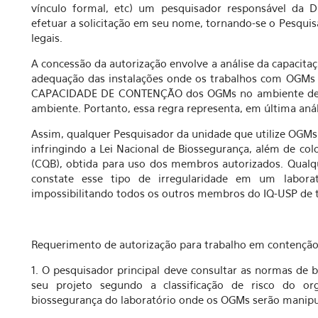
vínculo formal, etc) um pesquisador responsável da D
efetuar a solicitação em seu nome, tornando-se o Pesquisa
legais.
A concessão da autorização envolve a análise da capacita
adequação das instalações onde os trabalhos com OGMs s
CAPACIDADE DE CONTENÇÃO dos OGMs no ambiente de tra
ambiente. Portanto, essa regra representa, em última an
Assim, qualquer Pesquisador da unidade que utilize OGMs 
infringindo a Lei Nacional de Biossegurança, além de c
(CQB), obtida para uso dos membros autorizados. Qualq
constate esse tipo de irregularidade em um labora
impossibilitando todos os outros membros do IQ-USP de
Requerimento de autorização para trabalho em contenç
1. O pesquisador principal deve consultar as normas d
seu projeto segundo a classificação de risco do or
biossegurança do laboratório onde os OGMs serão manipu