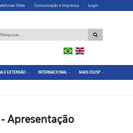
elefones Úteis
Comunicação e Imprensa
Login
ormulário de busca
A E EXTENSÃO
INTERNACIONAL
MAIS IQUSP
 - Apresentação