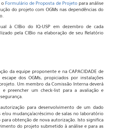
r o
Formulário de Proposta de Projeto
para análise
ecução do projeto com OGMs nas dependências do
o.
 Anual à CIBio do IQ-USP em dezembro de cada
lizado pela CIBio na elaboração de seu Relatório
citação da equipe proponente e na CAPACIDADE de
escape dos OGMs, propiciados por instalações
o projeto. Um membro da Comissão Interna deverá
o e preencher um check-list para a avaliação e
ssegurança.
 autorização para desenvolvimento de um dado
 e/ou mudança/acréscimo de salas no laboratório
ara obtenção de nova autorização. Isto significa
vimento do projeto submetido à análise e para as