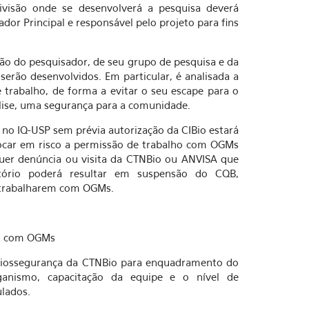
ivisão onde se desenvolverá a pesquisa deverá
dor Principal e responsável pelo projeto para fins
ção do pesquisador, de seu grupo de pesquisa e da
erão desenvolvidos. Em particular, é analisada a
balho, de forma a evitar o seu escape para o
álise, uma segurança para a comunidade.
no IQ-USP sem prévia autorização da CIBio estará
olocar em risco a permissão de trabalho com OGMs
uer denúncia ou visita da CTNBio ou ANVISA que
tório poderá resultar em suspensão do CQB,
 trabalharem com OGMs.
ão com OGMs
e biossegurança da CTNBio para enquadramento do
ganismo, capacitação da equipe e o nível de
lados.