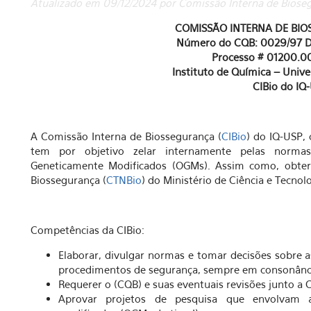
Atualizado em 09/12/2024 por Comissão Interna de Biose
COMISSÃO INTERNA DE BIOS
Número do CQB: 0029/97 D.
Processo # 01200.0
Instituto de Química – Unive
CIBio do IQ
A Comissão Interna de Biossegurança (
CIBio
) do IQ-USP,
tem por objetivo zelar internamente pelas norm
Geneticamente Modificados (OGMs). Assim como, obter 
Biossegurança (
CTNBio
) do Ministério de Ciência e Tecno
Competências da CIBio:
Elaborar, divulgar normas e tomar decisões sobre a
procedimentos de segurança, sempre em consonânc
Requerer o (CQB) e suas eventuais revisões junto a 
Aprovar projetos de pesquisa que envolvam 