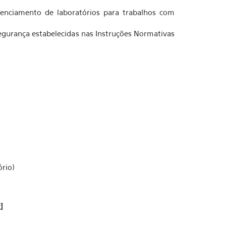
denciamento de laboratórios para trabalhos com
egurança estabelecidas nas Instruções Normativas
ório)
k
]