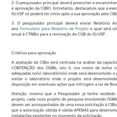
2. O pesquisador principal deverá preencher e encaminha
e aprovação da CIBIO. Entretanto, destacamos que a ex
IQ-USP só poderá ter início após a sua aprovação pela CIBi
3. O pesquisador principal deverá enviar Relatório
ano
Formulário para Relatório de Projeto
o qual será uti
anual à CTNBio para a renovação do CQB do IQ-USP.
Critérios para aprovação
A avaliação da CIBio será centrada na análise da capa
CONTENÇÃO dos OGMs, isto é, nos meios de evitar o 
adequadas no(s) laboratório(s) onde será desenvolvido 
visitar o laboratório onde o projeto será desenvolvid
disposição em eventuais ações que infringem a Lei de Bio
Atenção: mesmo que o Pesquisador já tenha recebido
projeto, cada novo projeto de pesquisa envolvendo OGMs
devem ser acompanhados de uma nova solicitação à CIBio p
que a autorização obtida é valida APENAS para desenvol
instalações existentes no momento da solicitação.