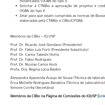
modificados (OGMs do tipo I)
Solicitar à CTNBio a aprovação de projetos e cre
OGMs do tipo II
Zelar para que sejam cumpridas as normas de Bioss
elaboradas pela CTNBio e CIBio/CPQBA.
Membros da CIBio – IQ-USP
Prof. Dr. Ricardo José Giordano (Presidente)
Prof. Dr. Fábio Luís Forti (Presidente Substituto)
Prof. Dr. Carlos Takeshi Hotta
Prof. Dr. Fabio Rodrigues
Prof. Dr. Nicolas Carlos Hock
Profa. Dra. Regina Lúcia Baldini
Alessandra Aparecida Araujo de Sousa (Técnica de laborat
Érica Michelle Rodrigues Bandeira (Técnica de Laboratório)
Simone Corrêa (Secretária)
Membros da CIBio na Página de Comissões do IQUSP [
Lin