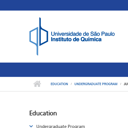
Skip to main content
Toggle high contrast
EDUCATION
UNDERGRADUATE PROGRAM
JU
Education
Undergraduate Program