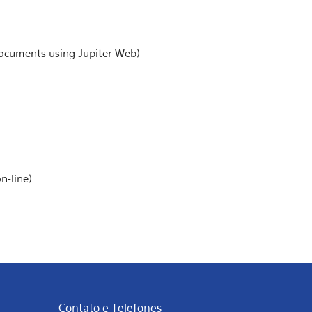
ocuments using Jupiter Web)
n-line)
Contato e Telefones