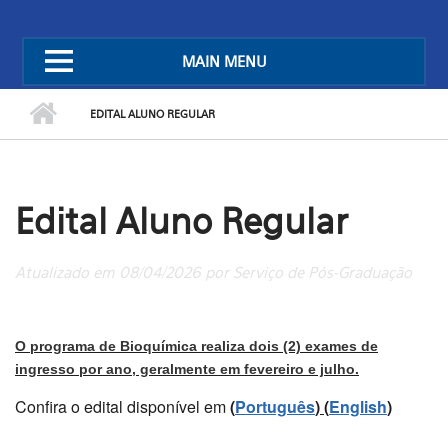
MAIN MENU
EDITAL ALUNO REGULAR
Edital Aluno Regular
Atualizado em 08/04/2026 por Serviço de Pós-Graduação
O programa de Bioquímica realiza dois (2) exames de
ingresso por ano, geralmente em fevereiro e julho.
Confira o edital disponível em
(
Português
) (
English
)