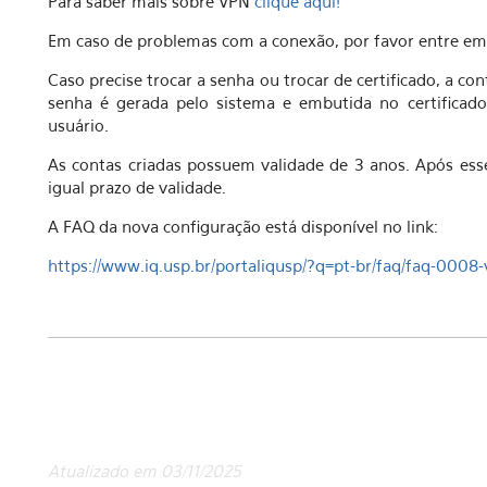
Para saber mais sobre VPN
clique aqui!
Em caso de problemas com a conexão, por favor entre em
Caso precise trocar a senha ou trocar de certificado, a co
senha é gerada pelo sistema e embutida no certificad
usuário.
As contas criadas possuem validade de 3 anos. Após es
igual prazo de validade.
A FAQ da nova configuração está disponível no link:
https://www.iq.usp.br/portaliqusp/?q=pt-br/faq/faq-000
Atualizado em 03/11/2025