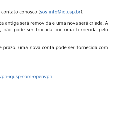
 contato conosco (
sos-info@iq.usp.br
).
nta antiga será removida e uma nova será criada. A
o; não pode ser trocada por uma fornecida pelo
se prazo, uma nova conta pode ser fornecida com
8-vpn-iqusp-com-openvpn