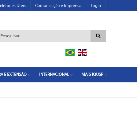
elefones Úteis
Comunicação e Imprensa
Login
ormulário de busca
A E EXTENSÃO
INTERNACIONAL
MAIS IQUSP