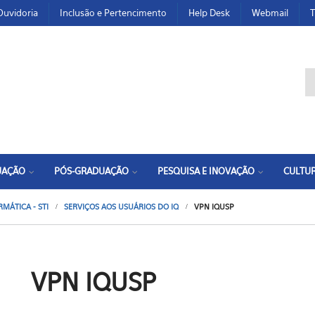
Ouvidoria
Inclusão e Pertencimento
Help Desk
Webmail
T
F
UAÇÃO
PÓS-GRADUAÇÃO
PESQUISA E INOVAÇÃO
CULTUR
MÁTICA - STI
SERVIÇOS AOS USUÁRIOS DO IQ
VPN IQUSP
VPN IQUSP