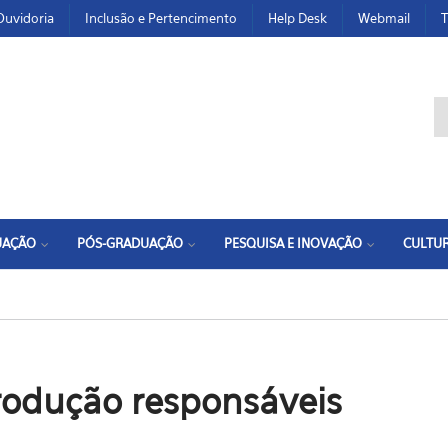
Ouvidoria
Inclusão e Pertencimento
Help Desk
Webmail
T
F
UAÇÃO
PÓS-GRADUAÇÃO
PESQUISA E INOVAÇÃO
CULTUR
odução responsáveis