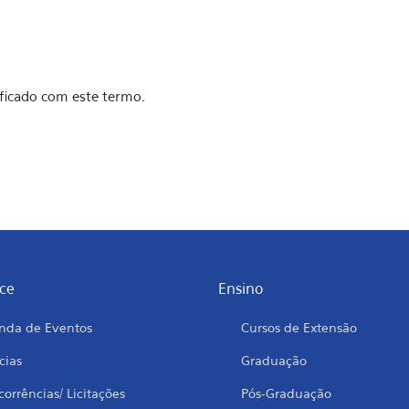
ficado com este termo.
ce
Ensino
nda de Eventos
Cursos de Extensão
cias
Graduação
orrências/ Licitações
Pós-Graduação