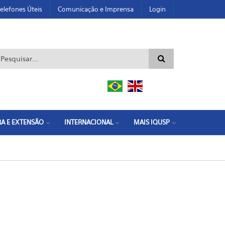
elefones Úteis
Comunicação e Imprensa
Login
ormulário de busca
A E EXTENSÃO
INTERNACIONAL
MAIS IQUSP