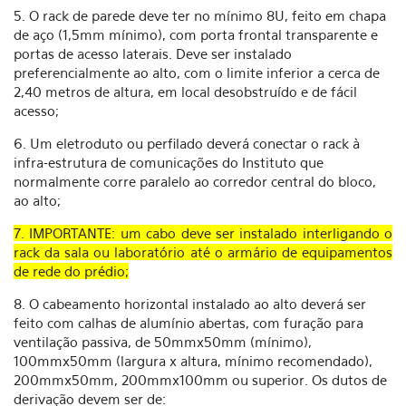
5. O rack de parede deve ter no mínimo 8U, feito em chapa
de aço (1,5mm mínimo), com porta frontal transparente e
portas de acesso laterais. Deve ser instalado
preferencialmente ao alto, com o limite inferior a cerca de
2,40 metros de altura, em local desobstruído e de fácil
acesso;
6. Um eletroduto ou perfilado deverá conectar o rack à
infra-estrutura de comunicações do Instituto que
normalmente corre paralelo ao corredor central do bloco,
ao alto;
7. IMPORTANTE: um cabo deve ser instalado interligando o
rack da sala ou laboratório até o armário de equipamentos
de rede do prédio;
8. O cabeamento horizontal instalado ao alto deverá ser
feito com calhas de alumínio abertas, com furação para
ventilação passiva, de 50mmx50mm (mínimo),
100mmx50mm (largura x altura, mínimo recomendado),
200mmx50mm, 200mmx100mm ou superior. Os dutos de
derivação devem ser de: