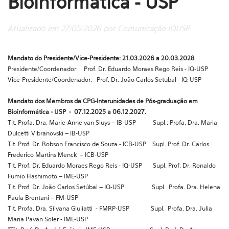
Bioinformática - USP
Atualizado em 27/05/2026 por Comunicação IQUSP
Mandato do Presidente/Vice-Presidente: 21.03.2026 a 20.03.2028
Presidente/Coordenador: Prof. Dr. Eduardo Moraes Rego Reis - IQ-USP
Vice-Presidente/Coordenador: Prof. Dr. João Carlos Setubal - IQ-USP
Mandato dos Membros da CPG-Interunidades de Pós-graduação em
Bioinformática - USP - 07.12.2025 a 06.12.2027.
Tit. Profa. Dra. Marie-Anne van Sluys – IB-USP Supl.: Profa. Dra. Maria
Dulcetti Vibranovski – IB-USP
Tit. Prof. Dr. Robson Francisco de Souza - ICB-USP Supl. Prof. Dr. Carlos
Frederico Martins Menck – ICB-USP
Tit. Prof. Dr. Eduardo Moraes Rego Reis - IQ-USP Supl. Prof. Dr. Ronaldo
Fumio Hashimoto – IME-USP
Tit. Prof. Dr. João Carlos Setúbal – IQ-USP Supl. Profa. Dra. Helena
Paula Brentani – FM-USP
Tit. Profa. Dra. Silvana Giuliatti - FMRP-USP Supl. Profa. Dra. Julia
Maria Pavan Soler - IME-USP