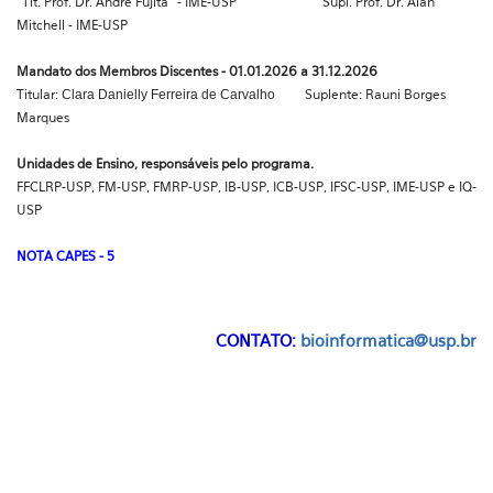
Tit. Prof. Dr. André Fujita
- IME-USP Supl. Prof. Dr. Alan
Mitchell - IME-USP
Mandato dos Membros Discentes - 01.01.2026 a 31.12.2026
Titular:
Suplente:
Rauni Borges
Clara Danielly Ferreira de Carvalho
Marques
Unidades de Ensino, responsáveis pelo programa.
FFCLRP-USP, FM-USP, FMRP-USP, IB-USP, ICB-USP, IFSC-USP, IME-USP e IQ-
USP
NOTA CAPES - 5
CONTATO:
bioinformatica@usp.br