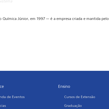
Sistema
 Química Júnior, em 1997 — é a empresa criada e mantida pelos
ce
Ensino
nda de Eventos
Cursos de Extensão
cias
Graduação